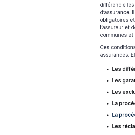
différencie le
d’assurance. I
obligatoires et
l’assureur et 
communes et p
Ces condition
assurances. El
Les diff
Les gara
Les excl
La procéd
La procéd
Les récl