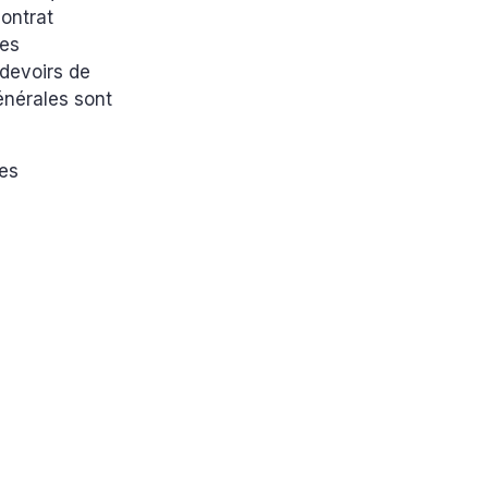
contrat
ses
s devoirs de
générales sont
des