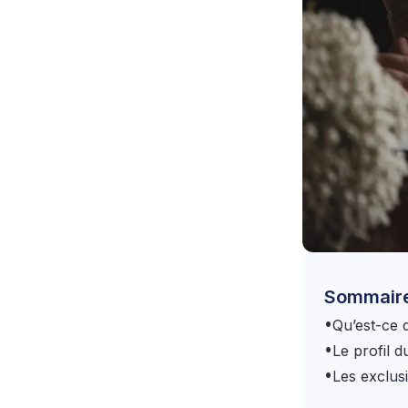
Sommair
•
Qu’est-ce 
•
Le profil 
•
Les exclus