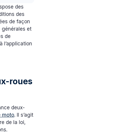
ispose des
ditions des
tées de façon
s générales et
es de
 l’application
ux-roues
rance deux-
e moto
. Il s’agit
 de la loi,
ons.