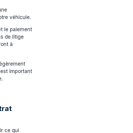
une
otre véhicule.
et le paiement
s de litige
ront à
 légèrement
 est important
e.
trat
ir ce qui