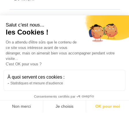
Est-ce qu'il faut avoir le BSR pour utiliser
Salut c'est nous...
une trottinette électrique ?
les Cookies !
Ni le BSR ni le permis de conduire ne sont
On a attendu d'être sûrs que le contenu de
nécessaires pour utiliser une trottinette
ce site vous intéresse avant de vous
électrique sur la voie publique. Il est
déranger, mais on aimerait bien vous accompagner pendant votre
visite...
néanmoins recommandé de suivre une
C'est OK pour vous ?
formation sur le Code de la route afin de
bien connaître les règles de circulation.
À quoi servent ces cookies :
Mon prix en 2 min, dès 2,90€
Statistiques et mesure d'audience
Quels autres véhicules peut-on assurer ?
Consentements certifiés par
Non merci
Je choisis
OK pour moi
Il est obligatoire d'assurer tout véhicule à
AXEPTIO CONSENT
Plateforme de Gestion du Consentement : Personnalis
moteur circulant sur la voie publique. Il est
donc nécessaire d'assurer tous les NVEI et
Notre plateforme vous permet d'adapter et de gérer vo