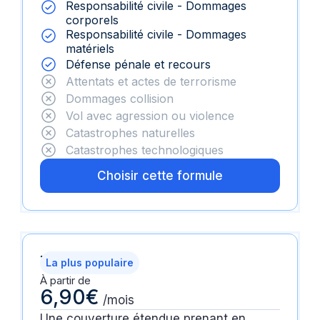
Responsabilité civile - Dommages
corporels
Responsabilité civile - Dommages
matériels
Défense pénale et recours
Attentats et actes de terrorisme
Dommages collision
Vol avec agression ou violence
Catastrophes naturelles
Catastrophes technologiques
Choisir cette formule
Tranquillité
La plus populaire
À partir de
6,90€
/mois
Une couverture étendue prenant en