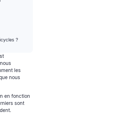
r
icycles ?
st
 nous
mment les
 que nous
on en fonction
rniers sont
dent.