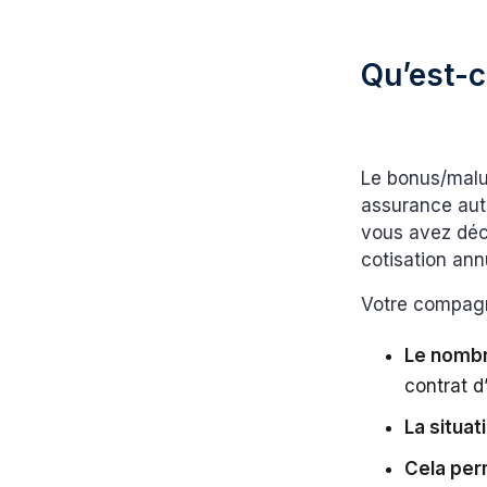
Qu’est-c
Le bonus/malu
assurance auto
vous avez décl
cotisation ann
Votre compagn
Le nombr
contrat d
La situat
Cela perm