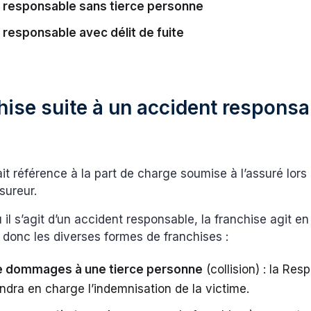
 responsable sans tierce personne
 responsable avec délit de fuite
hise suite à un accident responsa
it référence à la part de charge soumise à l’assuré lors
ssureur.
 il s’agit d’un accident responsable, la franchise agit en
i donc les diverses formes de franchises :
e dommages à une tierce personne
(collision) : la Res
endra en charge l’indemnisation de la victime.