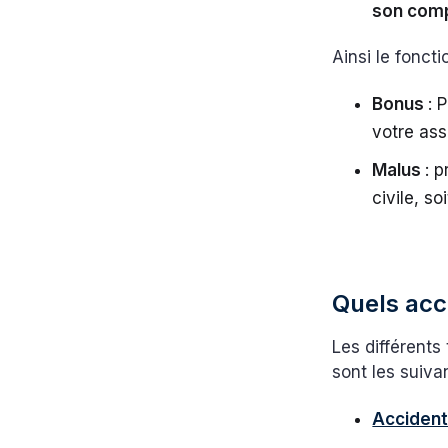
son comp
Ainsi le fonc
Bonus
: 
votre as
Malus
: 
civile, s
Quels acc
Les différents
sont les suivan
Accident