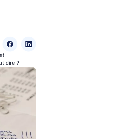
st
t dire ?