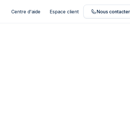
Centre d'aide
Espace client
Nous contacte