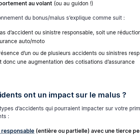
ortement au volant
(ou au guidon !)
tionnement du bonus/malus s’explique comme suit :
Pas d’accident ou sinistre responsable, soit une réductio
surance auto/moto
présence d’un ou de plusieurs accidents ou sinistres resp
oit donc une augmentation des cotisations d’assurance
idents ont un impact sur le malus ?
 types d’accidents qui pourraient impacter sur votre pr
ts :
 responsable
(entière ou partielle) avec une tierce p