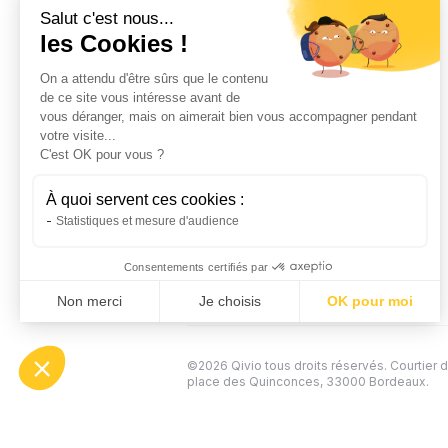
Salut c'est nous...
les Cookies !
Fait avec ❤️ à Bordeaux
On a attendu d'être sûrs que le contenu
de ce site vous intéresse avant de
Contactez-nous
vous déranger, mais on aimerait bien vous accompagner pendant
hello@qivio.fr
votre visite...
C'est OK pour vous ?
À quoi servent ces cookies :
Statistiques et mesure d'audience
Consentements certifiés par
Non merci
Je choisis
OK pour moi
AXEPTIO CONSENT
Plateforme de Gestion du Consentement : Personna
Notre plateforme vous permet d'adapter et de gérer 
©2026 Qivio tous droits réservés. Courtier 
place des Quinconces, 33000 Bordeaux.
Cliquez-ici pour modifier vos préférence