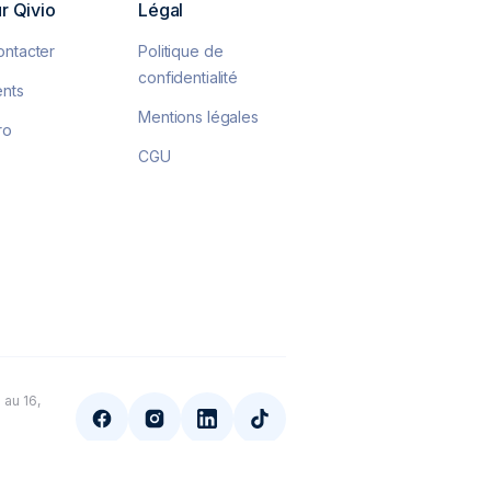
ur Qivio
Légal
ontacter
Politique de
confidentialité
ents
Mentions légales
ro
CGU
 conformité avec les réglementations. Personnalisez vo
 au 16,