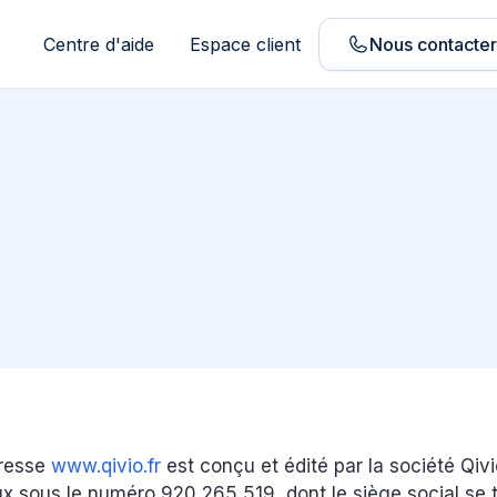
Centre d'aide
Espace client
Nous contacte
dresse
www.qivio.fr
est conçu et édité par la société Qivi
 sous le numéro 920 265 519, dont le siège social se t