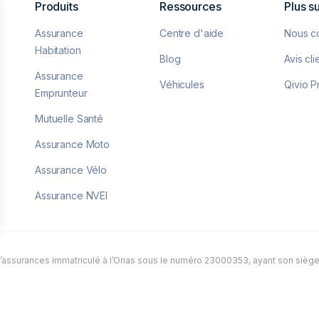
Produits
Ressources
Plus s
Assurance
Centre d'aide
Nous c
Habitation
Blog
Avis cli
Assurance
Véhicules
Qivio P
Emprunteur
Mutuelle Santé
Assurance Moto
Assurance Vélo
Assurance NVEI
lisez vos Options
vos paramètres de confidentialité, en garantissant la
d’assurances immatriculé à l’Orias sous le numéro 23000353, ayant son siège
s en matière de cookies