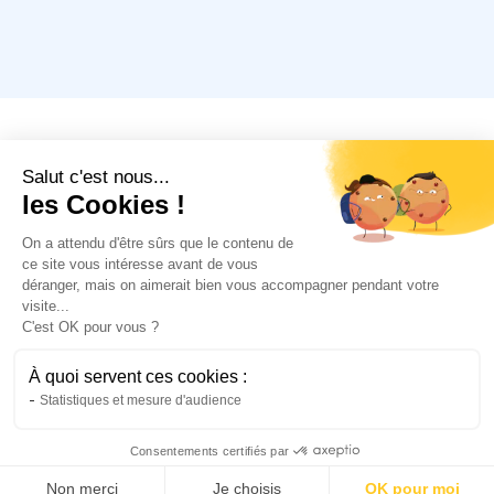
directement sur votre compte en banque.
Nous avons réponse à
Salut c'est nous...
(presque) tout.
les Cookies !
On a attendu d'être sûrs que le contenu de
ce site vous intéresse avant de vous
En combien de temps suis-je assuré ?
déranger, mais on aimerait bien vous accompagner pendant votre
visite...
C'est OK pour vous ?
Votre couverture commence à la date que
Puis-je changer mon contrat en cours
vous souhaitez ! Une fois votre contrat
À quoi servent ces cookies :
de route ?
signé, vous recevrez selon le type de
Statistiques et mesure d'audience
contrat une attestation d’assurance ou un
Vous pouvez éditer les informations de
justificatif provisoire (valide pendant 30
Consentements certifiés par
Suis-je obligé d’assurer mon véhicule ?
votre contrat à tout moment, en cas de
jours le temps que vous déposiez les
Non merci
Je choisis
OK pour moi