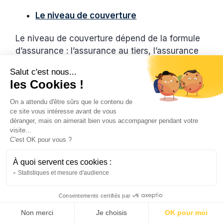
Le niveau de couverture
Le niveau de couverture dépend de la formule
d’assurance : l’assurance au tiers, l’assurance
intermédiaire, l’assurance tous risques. Si vous
Salut c'est nous...
recherchez une protection de haut niveau, il
les Cookies !
est intéressant d’opter pour une formule
d’assurance tous risques.
On a attendu d'être sûrs que le contenu de
ce site vous intéresse avant de vous
déranger, mais on aimerait bien vous accompagner pendant votre
Les exclusions de garantie
visite...
C'est OK pour vous ?
Les clauses d’exclusion doivent être prises en
compte au moment de votre souscription à
À quoi servent ces cookies :
l’assurance moto. Vous devez alors connaître
Statistiques et mesure d'audience
les dommages et les situations non-couvertes
par votre assurance.
Consentements certifiés par
Non merci
Je choisis
OK pour moi
La
franchise
de l’assurance