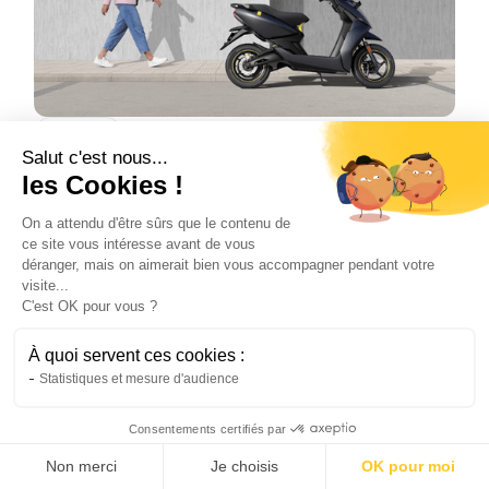
Scooter
Salut c'est nous...
Pourquoi abandonner un scooter
les Cookies !
thermique ?
Le scooter thermique devient de plus en plus
On a attendu d'être sûrs que le contenu de
coûteux et contraignant au quotidien, entre
ce site vous intéresse avant de vous
déranger, mais on aimerait bien vous accompagner pendant votre
carburant, entretien et restrictions urbaines. À
visite...
l’inverse, le scooter électrique offre une
C'est OK pour vous ?
solution plus économique, silencieuse et
écologique. Des modèles comme ceux de
À quoi servent ces cookies :
Brumaire permettent de réduire ses dépenses
Statistiques et mesure d'audience
tout en améliorant son confort de conduite en
ville.
Consentements certifiés par
Natis
Non merci
Je choisis
OK pour moi
28/4/2026
4 min
•