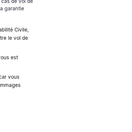
cas de vol de
la garantie
ilité Civile,
re le vol de
vous est
 car vous
 dommages