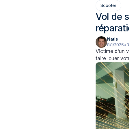
Scooter
Vol de 
réparat
Natis
8/1/2025
•
3
Victime d'un v
faire jouer vo