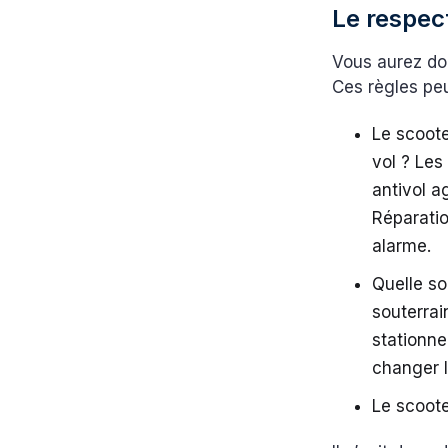
Le respec
Vous aurez don
Ces règles peu
Le scoote
vol ? Le
antivol a
Réparatio
alarme.
Quelle so
souterrai
stationne
changer l
Le scooter