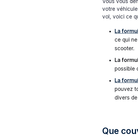
Vous vous dem
votre véhicule
vol, voici ce q
La formul
ce qui ne
scooter.
La formul
possible 
La formu
pouvez to
divers de
Que couv