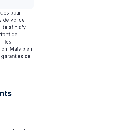
odes pour
ve de vol de
ité afin d’y
rtant de
r les
ion. Mais bien
 garanties de
ents