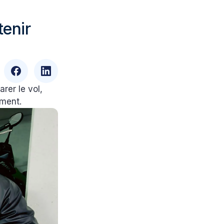
tenir
rer le vol,
ement.