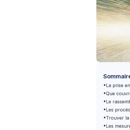
Sommair
•
La prise e
•
Que couvre
•
Le rassemb
•
Les procéd
•
Trouver la
•
Les mesure