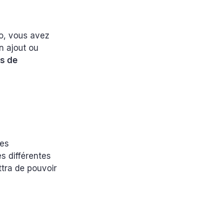
to, vous avez
n ajout ou
is de
les
es différentes
ttra de pouvoir