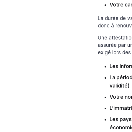
Votre ca
La durée de v
donc à renouve
Une attestati
assurée par un
exigé lors des
Les info
La périod
validité)
Votre no
L’immatr
Les pays
économi