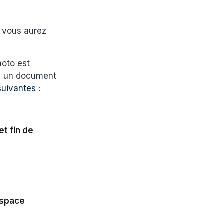
, vous aurez
moto est
urs un document
suivantes
:
et fin de
Espace