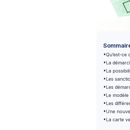
Sommair
•
Qu’est-ce q
•
La démarch
•
La possibil
•
Les sancti
•
Les démarc
•
Le modèle 
•
Les différ
•
Une nouvel
•
La carte v