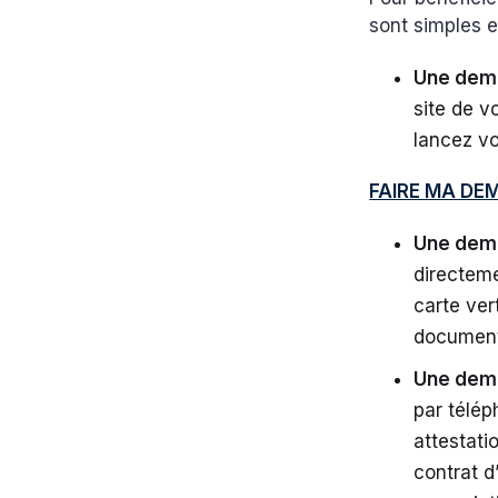
sont simples e
Une dema
site de v
lancez vo
FAIRE MA DE
Une dema
directeme
carte ver
document 
Une dem
par télép
attestati
contrat d