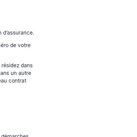
n d’assurance.
méro de votre
s résidez dans
ans un autre
eau contrat
es démarches