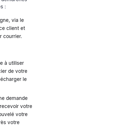
s :
gne, via le
e client et
 courrier.
 à utiliser
cier de votre
lécharger le
 une demande
recevoir votre
ouvelé votre
rès votre