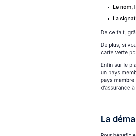
Le nom, 
La signa
De ce fait, gr
De plus, si vo
carte verte p
Enfin sur le p
un pays membr
pays membre s
d’assurance à
La démar
Pour bénéficie