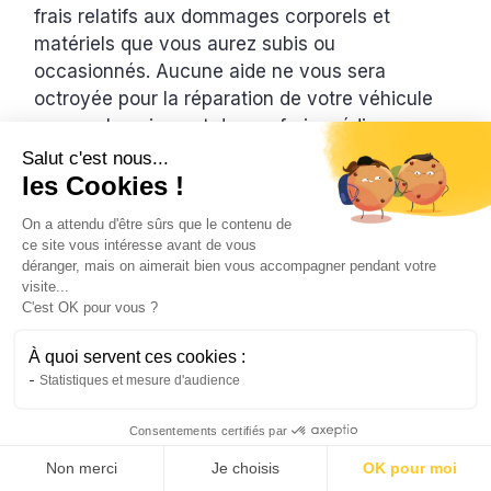
frais relatifs aux dommages corporels et
matériels que vous aurez subis ou
occasionnés. Aucune aide ne vous sera
octroyée pour la réparation de votre véhicule
ou pour le paiement de vos frais médicaux.
Salut c'est nous...
De plus, à défaut d’assurance, cela pourrait
les Cookies !
vous coûter cher financièrement. Le FGAO peut
se retourner contre vous pour rembourser
On a attendu d'être sûrs que le contenu de
ce site vous intéresse avant de vous
toutes les indemnités versées aux victimes
déranger, mais on aimerait bien vous accompagner pendant votre
d’un accident que vous avez occasionné. Il faut
visite...
savoir qu’en 2018, le FGAO a totalisé une
C'est OK pour vous ?
indemnisation de victimes à hauteur de 100
À quoi servent ces cookies :
millions d’euros dont 19 millions d’euros de
Statistiques et mesure d'audience
dégâts matériels. En tant que non assuré, vous
pourrez donc vous engager à vie dans le
Consentements certifiés par
remboursement des indemnités en cas
Non merci
Je choisis
OK pour moi
d’accident grave. Cette dette peut vous être