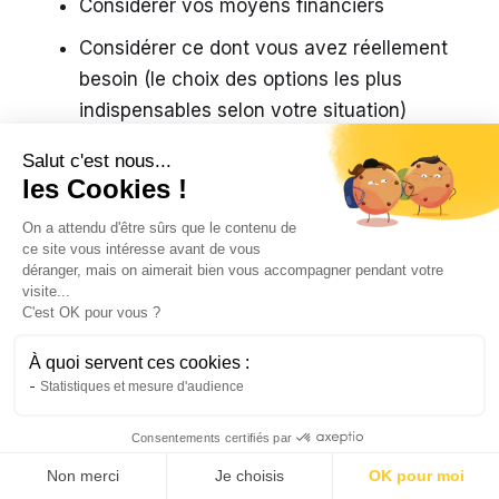
Considérer vos moyens financiers
Considérer ce dont vous avez réellement
besoin (le choix des options les plus
indispensables selon votre situation)
Considérer le service client ou l’assistance
Salut c'est nous...
(notamment dans le règlement de certains
les Cookies !
problèmes)
On a attendu d'être sûrs que le contenu de
ce site vous intéresse avant de vous
déranger, mais on aimerait bien vous accompagner pendant votre
visite...
C'est OK pour vous ?
La souscription d’assurance
À quoi servent ces cookies :
scooter électrique en ligne
Statistiques et mesure d'audience
Consentements certifiés par
Non merci
Je choisis
OK pour moi
Vous pouvez directement souscrire à une