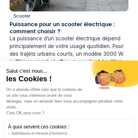
Scooter
Puissance pour un scooter électrique :
comment choisir ?
La puissance d’un scooter électrique dépend
principalement de votre usage quotidien. Pour
des trajets urbains courts, un modèle 3000 W
suffit largement et offre un excellent équilibre
entre performance et économie. En revanche,
Salut c'est nous...
pour des déplacements plus longs ou rapides,
les Cookies !
un scooter 4700 W sera plus adapté.
On a attendu d'être sûrs que le contenu de
L’essentiel est de choisir une puissance
ce site vous intéresse avant de vous
cohérente avec vos besoins pour profiter d’une
déranger, mais on aimerait bien vous accompagner pendant votre
visite...
conduite fluide et confortable.
C'est OK pour vous ?
Inès
28/4/2026
3 min
•
À quoi servent ces cookies :
Statistiques et mesure d'audience