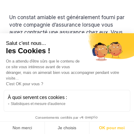
Un constat amiable est généralement fourni par
votre compagnie d’assurance lorsque vous
aurez contracté une assurance chez eux. Vous
bénéficiez donc d’un exemplaire de constat
Salut c'est nous...
amiable.
les Cookies !
Afin d’anticiper tout accident, il est essentiel de
On a attendu d'être sûrs que le contenu de
se munir de plusieurs exemplaires de constat
ce site vous intéresse avant de vous
déranger, mais on aimerait bien vous accompagner pendant votre
amiable car il se peut que plusieurs véhicules
visite...
soient impliqués dans l’accident.
C'est OK pour vous ?
A défaut de constat amiable, il vous est
À quoi servent ces cookies :
possible d’utiliser une feuille blanche avec la
Statistiques et mesure d'audience
mention de toutes les rubriques du constat.
Consentements certifiés par
Non merci
Je choisis
OK pour moi