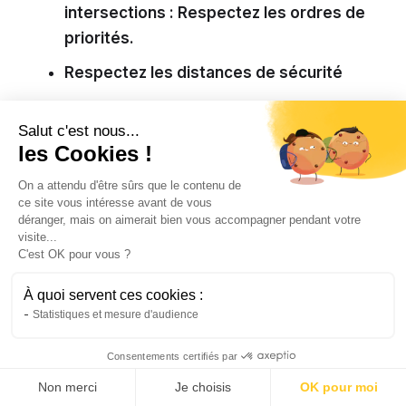
intersections : Respectez les ordres de
priorités.
Respectez les distances de sécurité
Respectez les codes de la route : Les
Salut c'est nous...
limites de vitesse entre autres.
les Cookies !
Désormais, tous les VAE de plus de 2502 W
On a attendu d'être sûrs que le contenu de
avec une vitesse de 25 km/h
doivent avoir
ce site vous intéresse avant de vous
une assurance responsabilité civile
. En plus,
déranger, mais on aimerait bien vous accompagner pendant votre
visite...
cela vous évite des dépenses trop élevées en
C'est OK pour vous ?
cas d’
accidents responsables
. Les
indemnisations vont être de la prérogative de
À quoi servent ces cookies :
votre compagnie d’assurances. Tel est le cas
Statistiques et mesure d'audience
pour les :
Consentements certifiés par
Dommages matériels
: objets
Non merci
Je choisis
OK pour moi
endommagés, à l’intérieur du véhicule,