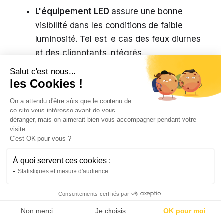
L'équipement LED
assure une bonne
visibilité dans les conditions de faible
luminosité. Tel est le cas des feux diurnes
et des clignotants intégrés.
Salut c'est nous...
Le compteur de vitesse digital
fournit
les Cookies !
des informations importantes pour
On a attendu d'être sûrs que le contenu de
maîtriser la conduite. Il indique : la vitesse,
ce site vous intéresse avant de vous
déranger, mais on aimerait bien vous accompagner pendant votre
le niveau de charge de la batterie et les
visite...
kilomètres restants. Ce qui vous permet
C'est OK pour vous ?
d’adapter votre conduite en conséquence.
À quoi servent ces cookies :
Statistiques et mesure d'audience
Avec ce modèle, vous êtes protégée des
vols
de batterie
ainsi que des pannes. Cet
Consentements certifiés par
accessoire est sous garantie pendant 3 ans. Le
scooter en elle-même est couvert par la
Non merci
Je choisis
OK pour moi