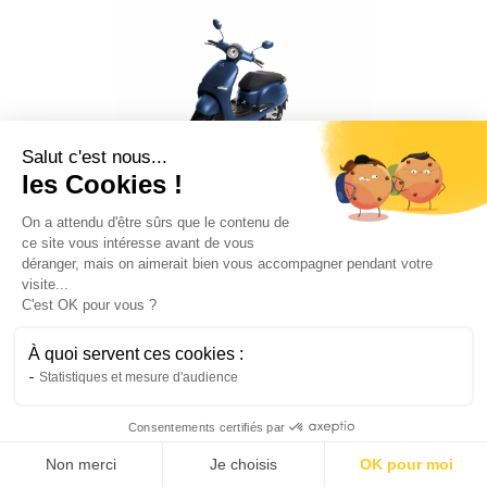
Salut c'est nous...
les Cookies !
On a attendu d'être sûrs que le contenu de
ce site vous intéresse avant de vous
Les distances moyennes
déranger, mais on aimerait bien vous accompagner pendant votre
visite...
d’environ 30 kilomètres :
C'est OK pour vous ?
Pour des trajets plus longs, par exemple, ceux
À quoi servent ces cookies :
entre votre domicile et votre lieu de travail, un
Statistiques et mesure d'audience
scooter de ville 125 cm3 est alors
recommandé. Ces modèles proposent une
Consentements certifiés par
endurance accrue ainsi qu'une conduite plus
Non merci
Je choisis
OK pour moi
confortable.