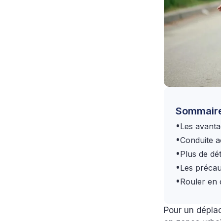
Sommair
•
Les avanta
•
Conduite a
•
Plus de dé
•
Les précau
•
Rouler en 
Pour un déplac