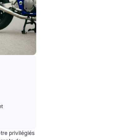
nt
re privilégiés