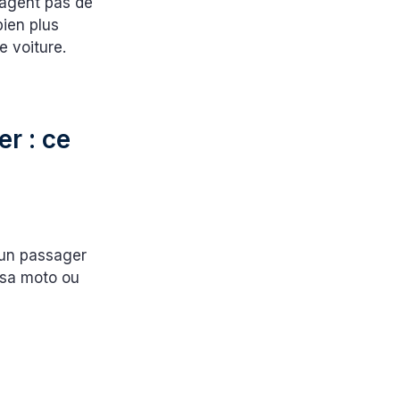
gagent pas de
bien plus
e voiture.
r : ce
 un passager
r sa moto ou