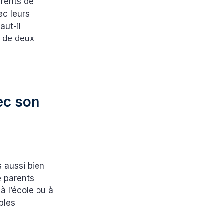
arents de
ec leurs
aut-il
e de deux
ec son
s aussi bien
e parents
 l’école ou à
ples