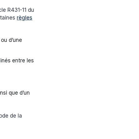
cle R431-11 du
rtaines
règles
 ou d’une
ainés entre les
insi que d’un
ode de la