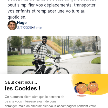
peut simplifier vos déplacements, transporter
vos enfants et remplacer une voiture au
quotidien.
Hugo
3/7/2026
6 min
•
Salut c'est nous...
les Cookies !
Vélo
On a attendu d'être sûrs que le contenu de
L’avenir de la mobilité urbaine grâce au
ce site vous intéresse avant de vous
vélo électrique
déranger, mais on aimerait bien vous accompagner pendant votre