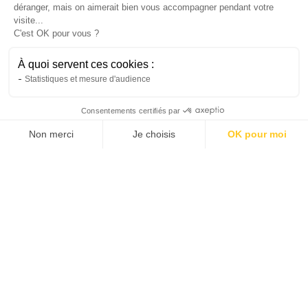
Inès
déranger, mais on aimerait bien vous accompagner pendant votre
28/4/2026
3 min
•
visite...
C'est OK pour vous ?
À quoi servent ces cookies :
Statistiques et mesure d'audience
Consentements certifiés par
Non merci
Je choisis
OK pour moi
AXEPTIO CONSENT
Plateforme de Gestion du Consentement : Personnalis
Notre plateforme vous permet d'adapter et de gérer vo
Scooter
Faut-il ou non choisir le scooter électrique
urbain NIU NQi GT ?
Le NIU NQi GT est un scooter électrique
performant, bien équipé et doté d’une
excellente autonomie. Cependant, son prix
élevé et son service après-vente peuvent