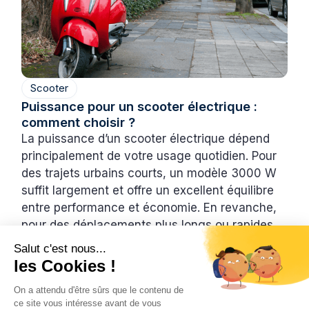
Scooter
Puissance pour un scooter électrique :
comment choisir ?
La puissance d’un scooter électrique dépend
principalement de votre usage quotidien. Pour
des trajets urbains courts, un modèle 3000 W
suffit largement et offre un excellent équilibre
entre performance et économie. En revanche,
pour des déplacements plus longs ou rapides,
un scooter 4700 W sera plus adapté.
Salut c'est nous...
L’essentiel est de choisir une puissance
les Cookies !
cohérente avec vos besoins pour profiter d’une
On a attendu d'être sûrs que le contenu de
conduite fluide et confortable.
ce site vous intéresse avant de vous