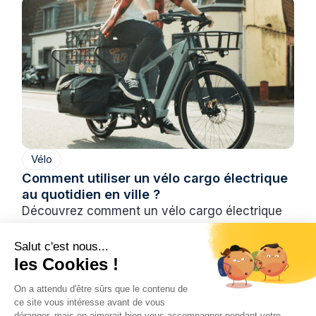
Vélo
Comment utiliser un vélo cargo électrique
au quotidien en ville ?
Découvrez comment un vélo cargo électrique
peut simplifier vos déplacements, transporter
vos enfants et remplacer une voiture au
Salut c'est nous...
les Cookies !
quotidien.
Hugo
On a attendu d'être sûrs que le contenu de
3/7/2026
6 min
•
ce site vous intéresse avant de vous
déranger, mais on aimerait bien vous accompagner pendant votre