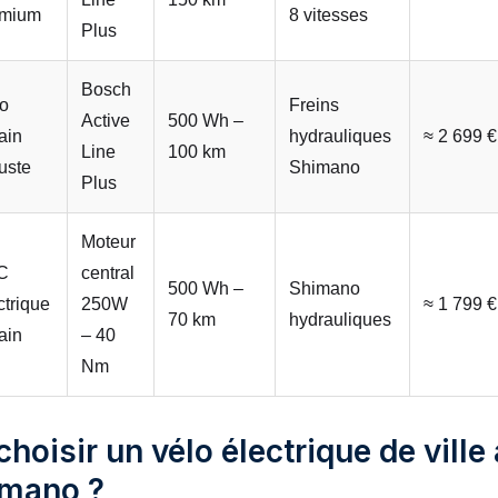
emium
8 vitesses
Plus
Bosch
o
Freins
Active
500 Wh –
ain
hydrauliques
≈ 2 699 €
Line
100 km
uste
Shimano
Plus
Moteur
C
central
500 Wh –
Shimano
ctrique
250W
≈ 1 799 €
70 km
hydrauliques
ain
– 40
Nm
hoisir un vélo électrique de ville
imano ?