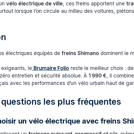
’un
vélo électrique de ville
, ces freins apportent une
tra
rtout lorsque l’on circule au milieu des voitures, piétons
on
os électriques équipés de
freins Shimano
dominent le m
 exigeants, le
Brumaire Folio
reste le meilleur choix : d
 zéro entretien et sécurité absolue. À
1 990 €
, il combine
nçais avec les performances d’un vélo urbain haut de g
 questions les plus fréquentes
oisir un vélo électrique avec freins S