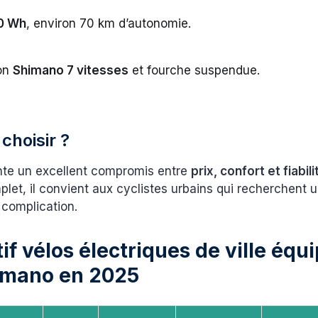
0 Wh
, environ 70 km d’autonomie.
on
Shimano 7 vitesses
et fourche suspendue.
choisir ?
nte un excellent compromis entre
prix, confort et fiabili
et, il convient aux cyclistes urbains qui recherchent u
 complication.
f vélos électriques de ville équ
himano en 2025