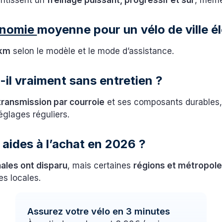
antissent un
freinage puissant, progressif et sûr
, même
onomie
moyenne pour un vélo de ville él
 km
selon le modèle et le mode d’assistance.
t-il vraiment sans entretien ?
transmission par courroie
et ses composants durables, 
églages réguliers.
s aides à l’achat en 2026 ?
nales ont disparu
, mais certaines
régions et métropol
s locales.
Assurez votre vélo en 3 minutes