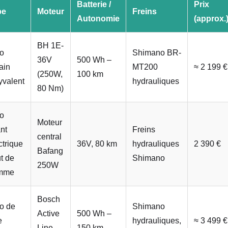
Batterie /
Prix
pe
Moteur
Freins
Autonomie
(approx.
BH 1E-
o
Shimano BR-
36V
500 Wh –
ain
MT200
≈ 2 199 €
(250W,
100 km
yvalent
hydrauliques
80 Nm)
o
Moteur
ant
Freins
central
ctrique
36V, 80 km
hydrauliques
2 390 €
Bafang
t de
Shimano
250W
mme
Bosch
o de
Shimano
Active
500 Wh –
e
hydrauliques,
≈ 3 499 €
Line
150 km