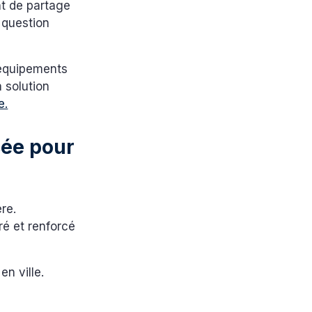
nt de partage
 question
 équipements
 solution
e.
sée pour
ère.
ré et renforcé
en ville.