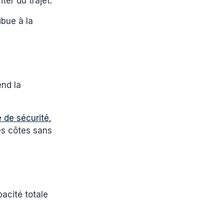
ter du trajet.
ibue à la
end la
de sécurité.
les côtes sans
acité totale