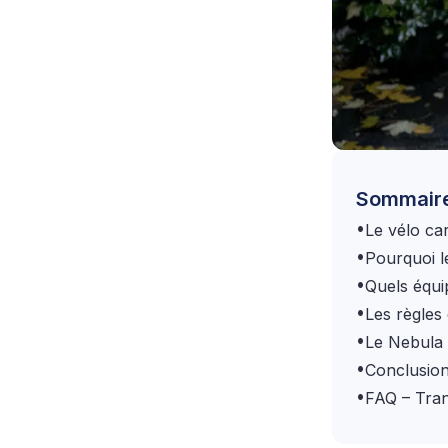
Sommair
•
Le vélo ca
•
Pourquoi l
•
Quels équi
•
Les règles
•
Le Nebula d
•
Conclusio
•
FAQ – Tran