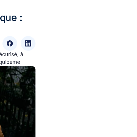
ique :
écurisé, à
 équipeme