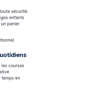
toute sécurité.
ièges enfants
 un panier
tionnel.
quotidiens
re les courses
ative
u temps en