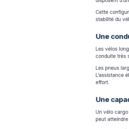
disposent d’un
Cette configur
stabilité du vé
Une condu
Les vélos long
conduite très 
Les pneus lar
L’assistance é
effort.
Une capac
Un vélo cargo 
peut atteindre