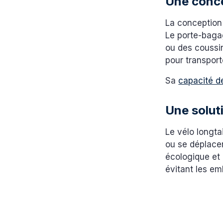
Une conce
La conception 
Le porte-bagag
ou des coussin
pour transport
Sa
capacité d
Une solut
Le vélo longtai
ou se déplacer
écologique et
évitant les em