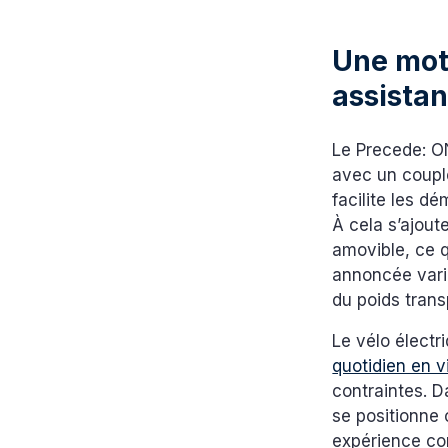
Une mot
assista
Le Precede: 
avec un couple
facilite les d
À cela s’ajou
amovible, ce q
annoncée varie
du poids trans
Le vélo électr
quotidien en v
contraintes. 
se positionne
expérience con