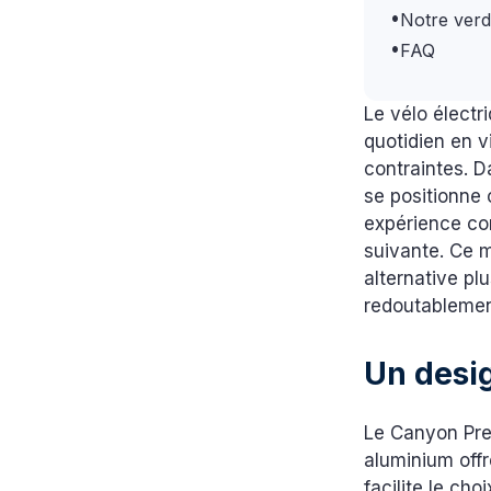
•
Notre verd
•
FAQ
Le vélo électr
quotidien en v
contraintes. 
se positionne
expérience con
suivante. Ce m
alternative pl
redoutablement
Un desig
Le Canyon Pre
aluminium offr
facilite le cho