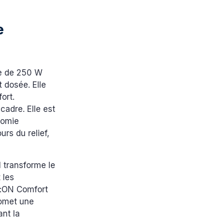
e
e de 250 W
 dosée. Elle
ort.
adre. Elle est
nomie
rs du relief,
l transforme le
 les
e:ON Comfort
romet une
ant la