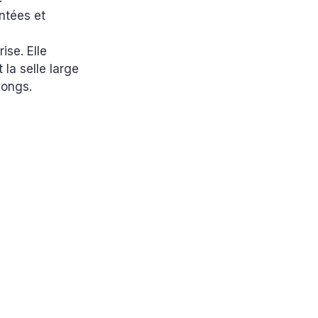
ontées et
ise. Elle
 la selle large
longs.