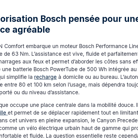
orisation Bosch pensée pour un
nce agréable
ON Comfort embarque un moteur Bosch Performance Lin
 de 63 Nm. L’assistance est vive, fluide et parfaitement
émarrages aux feux et permet d’aborder les côtes sans eff
te une batterie Bosch PowerTube de 500 Wh intégrée au c
ui simplifie la
recharge
à domicile ou au bureau. L’auto
 entre 80 et 100 km selon l’usage, mais dépendra toujou
porté ou du niveau d’assistance.
ique occupe une place centrale dans la mobilité douce. I
ille
et permet de se déplacer rapidement tout en limitant
Dans cet univers en pleine expansion, le Canyon Preced
 comme un vélo électrique urbain haut de gamme qui p
fortable et fluide. La question essentielle reste cepend