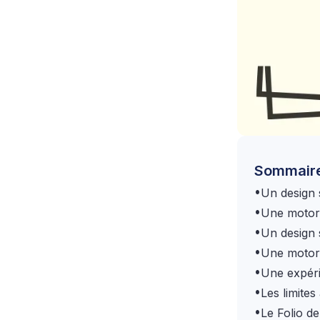
Sommair
•
Un design 
•
Une motori
•
Un design 
•
Une motori
•
Une expéri
•
Les limites
•
Le Folio d