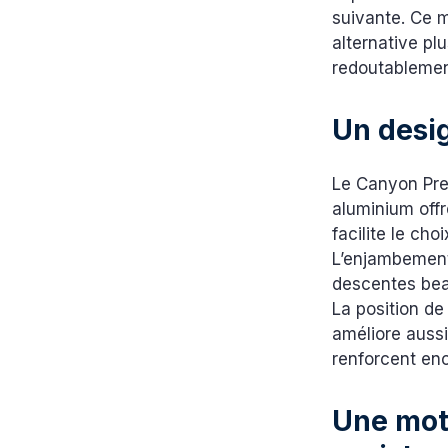
suivante. Ce m
alternative p
redoutablement
Un desig
Le Canyon Pre
aluminium offr
facilite le cho
L’enjambement 
descentes bea
La position de
améliore aussi 
renforcent enc
Une mot