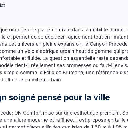
ict
ique occupe une place centrale dans la mobilité douce. I
ille et permet de se déplacer rapidement tout en limitant
Dans cet univers en pleine expansion, le Canyon Preced
 comme un vélo électrique urbain haut de gamme qui p
fortable et fluide. La question essentielle reste cepend
odèle tient-il réellement ses promesses ou faut-il envi
us simple comme le Folio de Brumaire, une référence dis
 efficace en milieu urbain.
n soigné pensé pour la ville
cede: ON Comfort mise sur une esthétique premium. S
e une allure moderne et raffinée. Il est proposé en taille
ix et permet d’accueillir des cyclistes de 1,60 m à 1,95 m