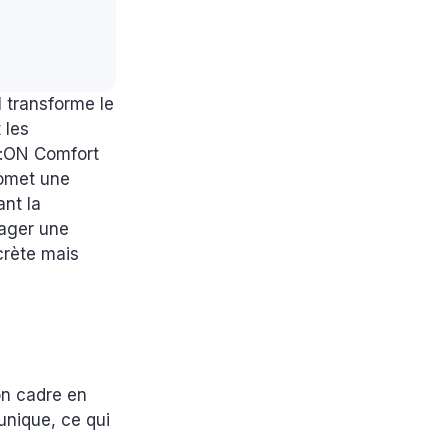
l transforme le
 les
e:ON Comfort
romet une
ant la
sager une
crète mais
on cadre en
 unique, ce qui
.