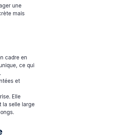
sager une
crète mais
on cadre en
 unique, ce qui
.
ontées et
ise. Elle
 la selle large
longs.
e