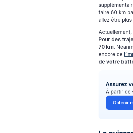
supplémentaire
faire 60 km pa
allez être plus
Actuellement,
Pour des traj
70 km
. Néanmo
encore de
l’i
de votre batt
Assurez v
À partir de
Obtenir m