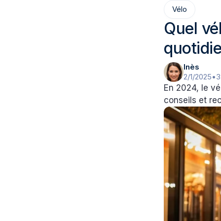
Vélo
Quel vél
quotidi
Inès
2/1/2025
•
3
En 2024, le vé
conseils et re