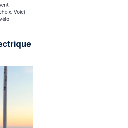
sent
choix. Voici
vélo
lectrique