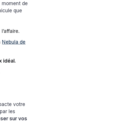
au moment de
hicule que
l’affaire.
a
Nebula de
x idéal.
.
mpacte votre
par les
ser sur vos