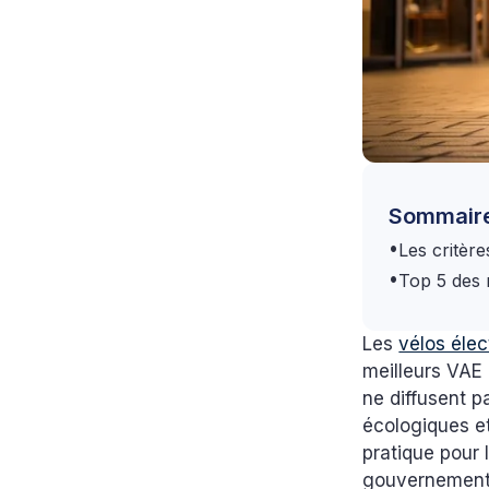
Sommair
•
Les critère
•
Top 5 des m
Les
vélos élec
meilleurs VAE p
ne diffusent p
écologiques e
pratique pour 
gouvernementa