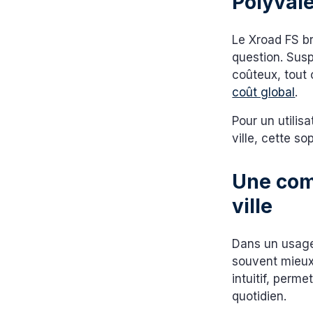
Polyvale
Le Xroad FS br
question. Sus
coûteux, tout 
coût global
.
Pour un utilis
ville, cette s
Une com
ville
Dans un usage 
souvent mieux.
intuitif, perme
quotidien.