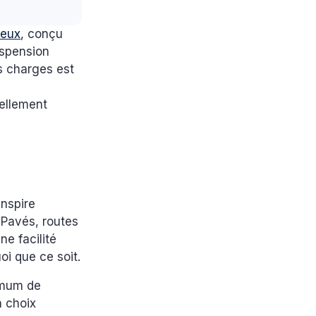
ieux
, conçu
uspension
s charges est
éellement
inspire
. Pavés, routes
e facilité
uoi que ce soit.
imum de
n choix