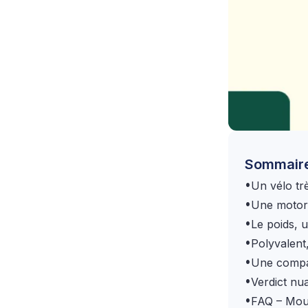
Sommair
•
Un vélo tr
•
Une motori
•
Le poids, u
•
Polyvalent
•
Une compar
•
Verdict nu
•
FAQ – Mous