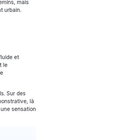
hemins, mais
t urbain.
luide et
t le
re
ls. Sur des
monstrative, là
t une sensation