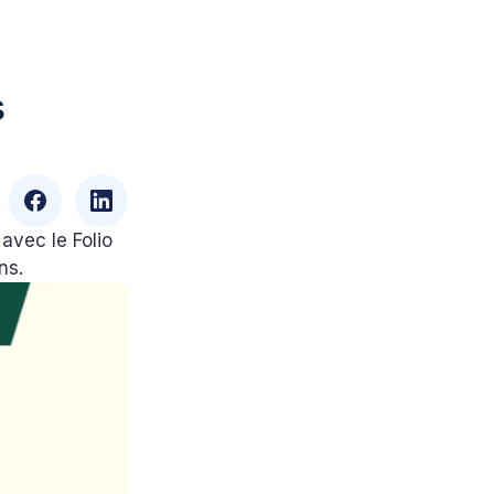
s
avec le Folio
ns.