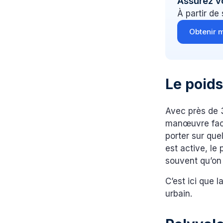
Assurez v
À partir de
Obtenir m
Le poids
Avec près de 3
manœuvre facil
porter sur qu
est active, le
souvent qu’on
C’est ici que 
urbain.