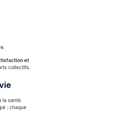
re.
tisfaction et
ts collectifs.
vie
 la santé.
apé : chaque