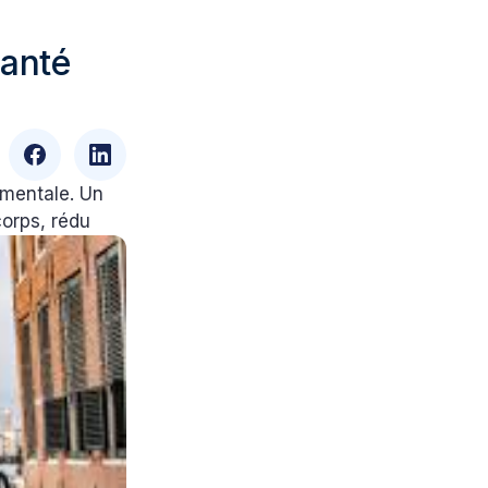
santé
 mentale. Un
corps, rédu