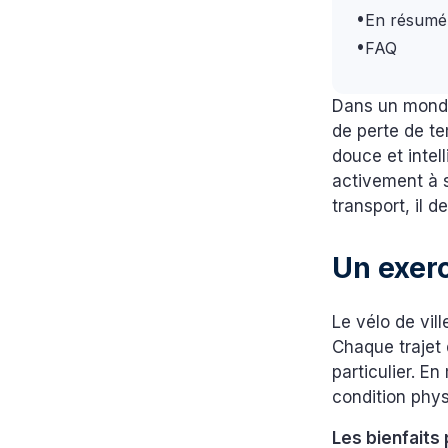
•
En résumé
•
FAQ
Dans un monde
de perte de te
douce et intell
activement à 
transport, il 
Un exer
Le vélo de vil
Chaque trajet 
particulier. E
condition phy
Les bienfaits 