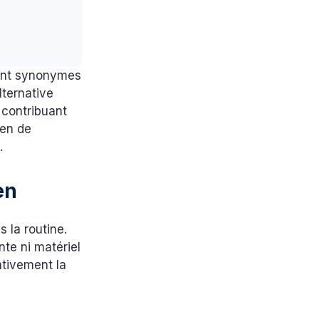
sont synonymes
lternative
n contribuant
yen de
.
en
s la routine.
te ni matériel
ativement la