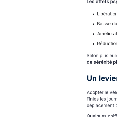
Les effets ps
Libératio
Baisse du
Améliorat
Réduction
Selon plusieur
de sérénité p
Un levie
Adopter le vél
Finies les jou
déplacement d
Quelques chiff