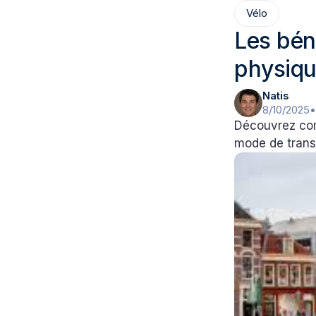
Vélo
Les béné
physiqu
Natis
8/10/2025
Découvrez com
mode de transp