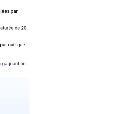
ûlées par
ématurée de
20
par nuit
que
n gagnant en