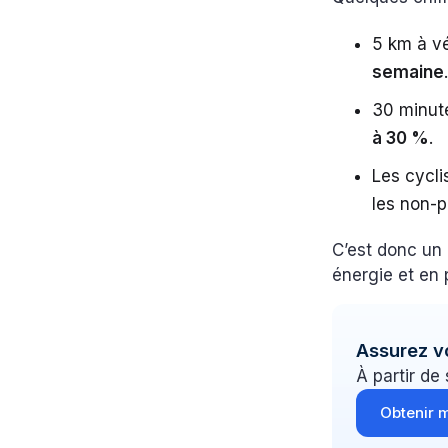
5 km à v
semaine
30 minute
à 30 %
.
Les cycl
les non-p
C’est donc un
énergie et en 
Assurez v
À partir de
Obtenir m