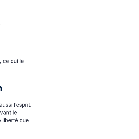
.
, ce qui le
n
ussi l’esprit.
uvant le
 liberté que