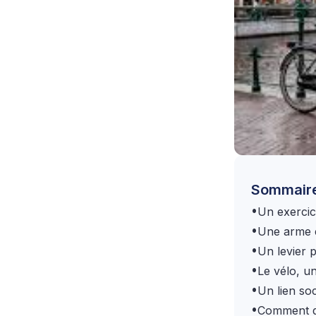
Sommair
•
Un exercic
•
Une arme e
•
Un levier 
•
Le vélo, u
•
Un lien soc
•
Comment d