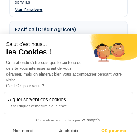
Voir l'analyse
Pacifica (Crédit Agricole)
Salut c'est nous...
les Cookies !
Sur devis
On a attendu d'être sûrs que le contenu de
ce site vous intéresse avant de vous
Agence
déranger, mais on aimerait bien vous accompagner pendant votre
visite...
C'est OK pour vous ?
Voir l'analyse
À quoi servent ces cookies :
Statistiques et mesure d'audience
Tarifs constatés en mai 2026 sur les pages commerciales
officielles des assureurs.
Consentements certifiés par
Voir mon tarif PNO →
Pour une analyse complète des dix principaux
Non merci
Je choisis
OK pour moi