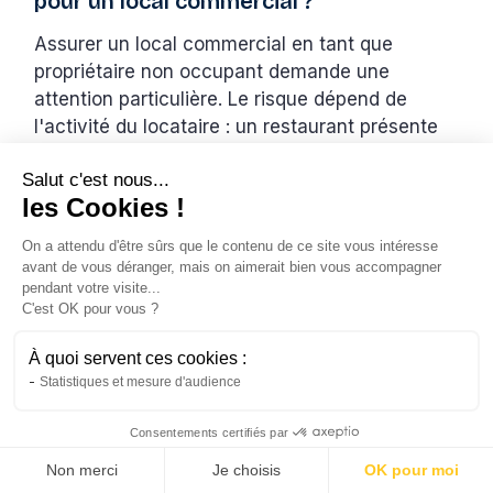
pour un local commercial ?
Assurer un local commercial en tant que
propriétaire non occupant demande une
attention particulière. Le risque dépend de
l'activité du locataire : un restaurant présente
plus de risques d'incendie qu'un bureau.
Salut c'est nous...
les Cookies !
Pour les bureaux et cabinets médicaux
:
On a attendu d'être sûrs que le contenu de
les tarifs sont proches de ceux des
ce site vous intéresse avant de vous
habitations, autour de 160 € par an.
déranger, mais on aimerait bien vous accompagner pendant votre
visite...
Pour les commerces de bouche et ateliers
C'est OK pour vous ?
: prévoyez un budget entre 300 € et 500 €
À quoi servent ces cookies :
par an.
Statistiques et mesure d'audience
L'assurance doit impérativement couvrir la
Consentements certifiés par
responsabilité civile envers les tiers et les
Obtenir mon prix PNO →
Non merci
Je choisis
OK pour moi
voisins. Tenez-en compte quand vous utilisez