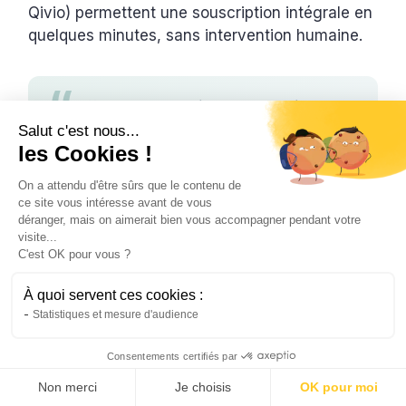
Qivio) permettent une souscription intégrale en
quelques minutes, sans intervention humaine.
L'offre AXA Ma Maison reste solide sur
le fond : plafond RC à 20 millions,
Salut c'est nous...
indemnisation sans déduction de
les Cookies !
vétusté en option, réseau d'agences
On a attendu d'être sûrs que le contenu de
étendu. Mais pour un propriétaire
ce site vous intéresse avant de vous
bailleur qui veut comparer son tarif en
déranger, mais on aimerait bien vous accompagner pendant votre
quelques minutes et signer en ligne, le
visite...
C'est OK pour vous ?
parcours d'AXA est aujourd'hui
anachronique. Et la perte de loyer
À quoi servent ces cookies :
plafonnée à 6 mois reste un vrai
Statistiques et mesure d'audience
différentiel face aux mutualistes qui
montent à 2 ans.
Consentements certifiés par
Comparer mon tarif PNO →
Océane Ubaghs
Non merci
Je choisis
OK pour moi
Rédactrice spécialisée assurance, Qivio