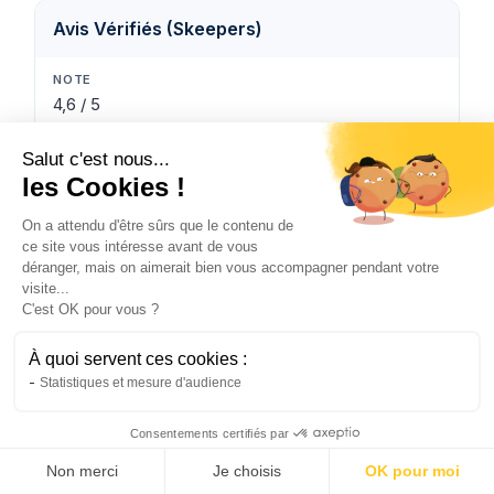
Avis Vérifiés (Skeepers)
4,6 / 5
Salut c'est nous...
4 124 avis
les Cookies !
On a attendu d'être sûrs que le contenu de
ce site vous intéresse avant de vous
Trustpilot
déranger, mais on aimerait bien vous accompagner pendant votre
visite...
C'est OK pour vous ?
3,7 / 5
À quoi servent ces cookies :
Statistiques et mesure d'audience
460 avis
Consentements certifiés par
Voir mon tarif PNO →
Opinion Assurances
Non merci
Je choisis
OK pour moi