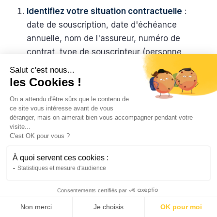
Identifiez votre situation contractuelle
:
date de souscription, date d'échéance
annuelle, nom de l'assureur, numéro de
contrat, type de souscripteur (personne
physique ou SCI).
Salut c'est nous...
les Cookies !
Vérifiez la loi applicable
: moins de 12 mois
implique un motif légitime, plus de 12 mois
On a attendu d'être sûrs que le contenu de
ce site vous intéresse avant de vous
ouvre la loi Hamon, proche de l'échéance
déranger, mais on aimerait bien vous accompagner pendant votre
permet d'invoquer la loi Châtel.
visite...
C'est OK pour vous ?
Préparez les documents
: lettre de
résiliation, justificatif si motif légitime,
À quoi servent ces cookies :
coordonnées complètes et numéro de
Statistiques et mesure d'audience
contrat.
Consentements certifiés par
Voir mon tarif PNO →
Envoyez la demande
par lettre
Non merci
Je choisis
OK pour moi
recommandée avec accusé de réception, ou