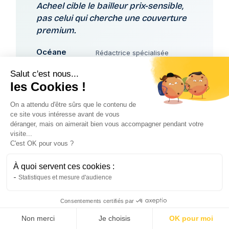
Acheel cible le bailleur prix-sensible,
pas celui qui cherche une couverture
premium.
Océane
Rédactrice spécialisée
Ubaghs
assurance
Salut c'est nous...
les Cookies !
On a attendu d'être sûrs que le contenu de
Retours clients : ce que vivent
ce site vous intéresse avant de vous
les assurés Acheel
déranger, mais on aimerait bien vous accompagner pendant votre
visite...
C'est OK pour vous ?
Les avis vérifiés sur des plateformes
indépendantes restent l'indicateur le plus fiable
À quoi servent ces cookies :
pour mesurer la qualité réelle d'un assureur. Sur
Statistiques et mesure d'audience
Acheel, le contraste est marqué entre une note
Trustpilot très élevée (avec un volume d'avis
Consentements certifiés par
Voir mon tarif PNO →
exceptionnel) et une note Opinion Assurances
Non merci
Je choisis
OK pour moi
très basse.