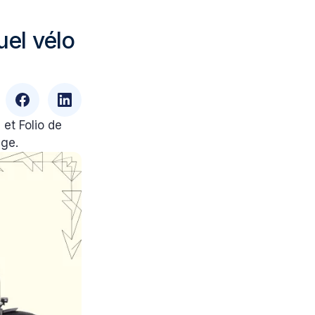
uel vélo
et Folio de
age.