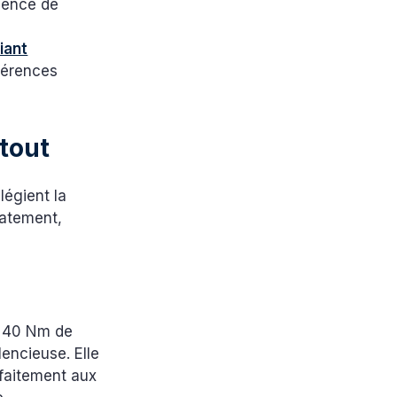
rience de
iant
férences
 tout
légient la
iatement,
t 40 Nm de
lencieuse. Elle
faitement aux