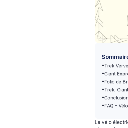
Sommair
•
Trek Verve
•
Giant Expr
•
Folio de Br
•
Trek, Gian
•
Conclusio
•
FAQ – Vélo
Le vélo électr