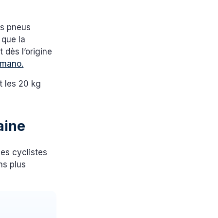
Les pneus
 que la
 dès l’origine
imano.
t les 20 kg
aine
es cyclistes
ns plus