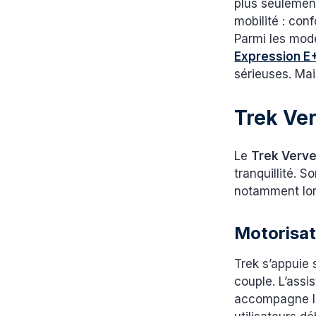
plus seulemen
mobilité : conf
Parmi les modè
Expression E
sérieuses. Mai
Trek Ver
Le
Trek Verv
tranquillité. 
notamment lors
Motorisat
Trek s’appuie
couple. L’assi
accompagne le