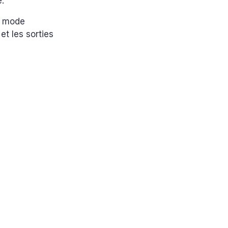
e.
e mode
 et les sorties