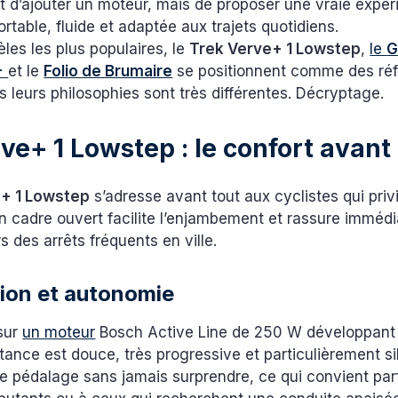
t d’ajouter un moteur, mais de proposer une vraie expé
ortable, fluide et adaptée aux trajets quotidiens.
les les plus populaires, le
Trek Verve+ 1 Lowstep
,
le
G
+
et le
Folio de Brumaire
se positionnent comme des ré
s leurs philosophies sont très différentes. Décryptage.
ve+ 1 Lowstep : le confort avant
e+ 1 Lowstep
s’adresse avant tout aux cyclistes qui privi
Son cadre ouvert facilite l’enjambement et rassure imméd
 des arrêts fréquents en ville.
ion et autonomie
 sur
un moteur
Bosch Active Line de 250 W développan
stance est douce, très progressive et particulièrement si
 pédalage sans jamais surprendre, ce qui convient par