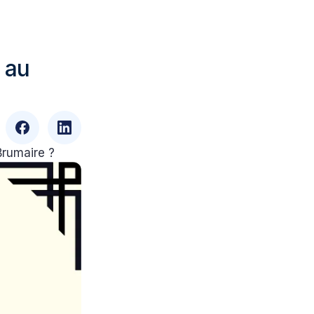
 au
Brumaire ?