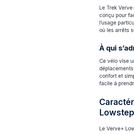
Le Trek Verve
conçu pour fa
l’usage parti
où les arrêts 
À qui s’a
Ce vélo vise un
déplacements 
confort et sim
facile à prend
Caractér
Lowste
Le Verve+ Low