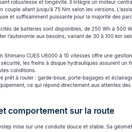
sant robustesse et longévité. Il intègre un moteur centr
 couple allant jusqu’à 75 Nm selon les versions. L’assi
ieuse et suffisamment puissante pour la majorité des par
acités de batteries sont disponibles, de 250 Wh à 500 
er l’autonomie aux besoins, variant de 30 à 100 km sel
on Shimano CUES U6000 à 10 vitesses offre une gestion
 sécurité, les freins à disque hydrauliques assurent un 
utes conditions.
vré prêt à rouler : garde-boue, porte-bagages et éclairag
équipement, ce qui répond directement aux attentes des
et comportement sur la route
step mise sur une conduite douce et stable. Sa géomét