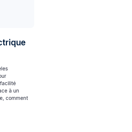
ctrique
èles
our
facilité
face à un
ire, comment