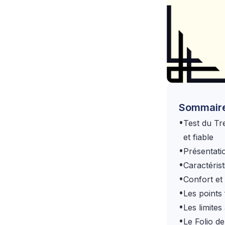
Sommair
•
Test du Tr
et fiable
•
Présentati
•
Caractéris
•
Confort et
•
Les points
•
Les limites
•
Le Folio d