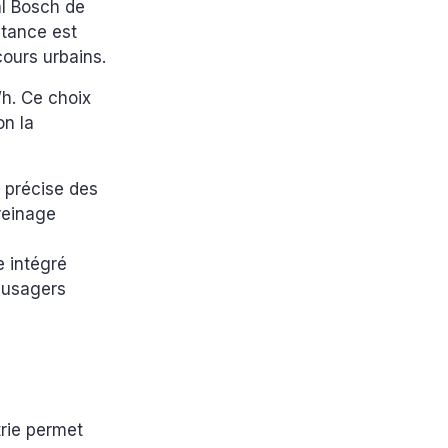
al Bosch de
stance est
cours urbains.
Wh. Ce choix
on la
 précise des
freinage
e intégré
 usagers
rie permet