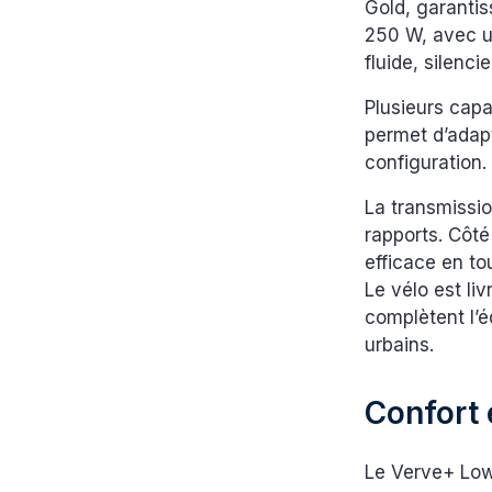
Gold, garantis
250 W, avec un
fluide, silenc
Plusieurs cap
permet d’adapt
configuration.
La transmissi
rapports. Côté
efficace en to
Le vélo est li
complètent l’
urbains.
Confort 
Le Verve+ Low