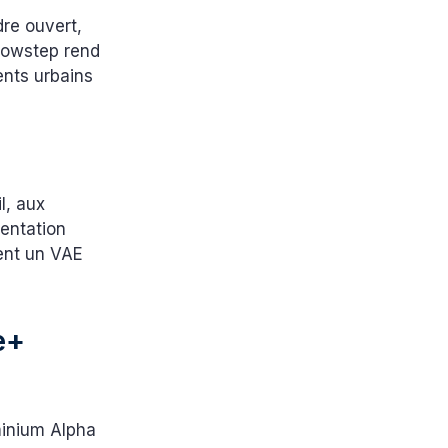
re ouvert,
 Lowstep rend
ents urbains
l, aux
entation
hent un VAE
e+
minium Alpha