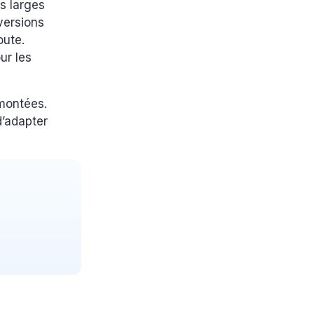
us larges
 versions
oute.
ur les
 montées.
d’adapter