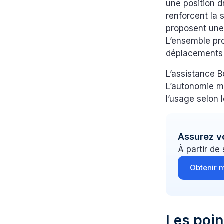
une position d
renforcent la 
proposent une 
L’ensemble pro
déplacements 
L’assistance 
L’autonomie m
l’usage selon l
Assurez v
À partir de
Obtenir m
Les poin