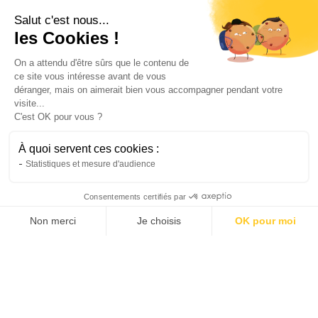
Salut c'est nous...
les Cookies !
On a attendu d'être sûrs que le contenu de
ce site vous intéresse avant de vous
déranger, mais on aimerait bien vous accompagner pendant votre
Vélo
visite...
C'est OK pour vous ?
Comment utiliser un vélo cargo électrique
au quotidien en ville ?
À quoi servent ces cookies :
Découvrez comment un vélo cargo électrique
Statistiques et mesure d'audience
peut simplifier vos déplacements, transporter
vos enfants et remplacer une voiture au
Consentements certifiés par
quotidien.
Non merci
Je choisis
OK pour moi
Hugo
3/7/2026
6 min
•
AXEPTIO CONSENT
Plateforme de Gestion du Consentement : Personnalis
Notre plateforme vous permet d'adapter et de gérer vo