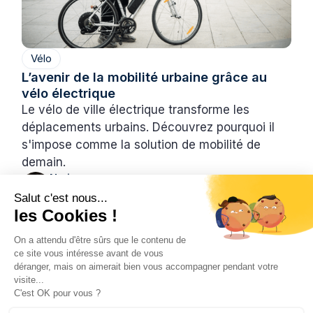
Vélo
L’avenir de la mobilité urbaine grâce au
vélo électrique
Le vélo de ville électrique transforme les
déplacements urbains. Découvrez pourquoi il
s'impose comme la solution de mobilité de
demain.
Natis
22/6/2026
4 min
•
Salut c'est nous...
les Cookies !
On a attendu d'être sûrs que le contenu de
ce site vous intéresse avant de vous
déranger, mais on aimerait bien vous accompagner pendant votre
visite...
C'est OK pour vous ?