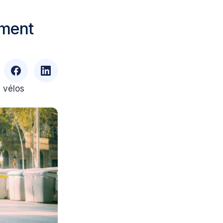
mment
e vélos