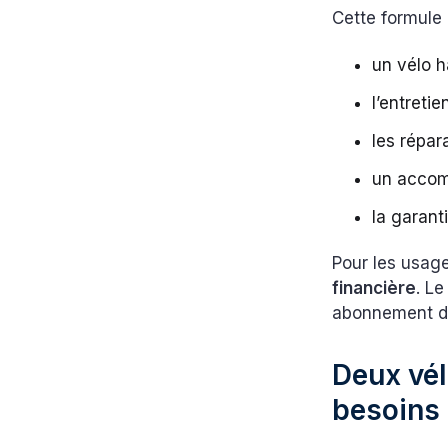
Cette formule i
un vélo 
l’entreti
les répar
un accom
la garant
Pour les usage
financière
. Le
abonnement de 
Deux vél
besoins