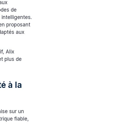
 aux
odes de
intelligentes.
 en proposant
daptés aux
f, Alix
et plus de
é à la
mise sur un
trique fiable,