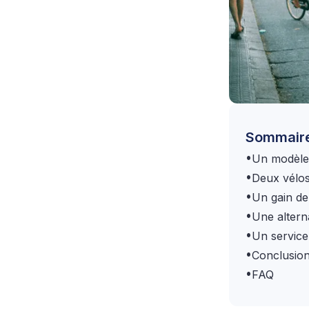
Sommair
•
Un modèle 
•
Deux vélos
•
Un gain de
•
Une altern
•
Un service
•
Conclusion 
•
FAQ