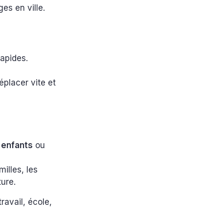
es en ville.
rapides.
éplacer vite et
 enfants
ou
illes, les
ture.
ravail, école,