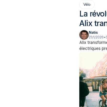
Vélo
La révo
Alix tra
Natis
21/1/2026
•
Alix transform
électriques pr