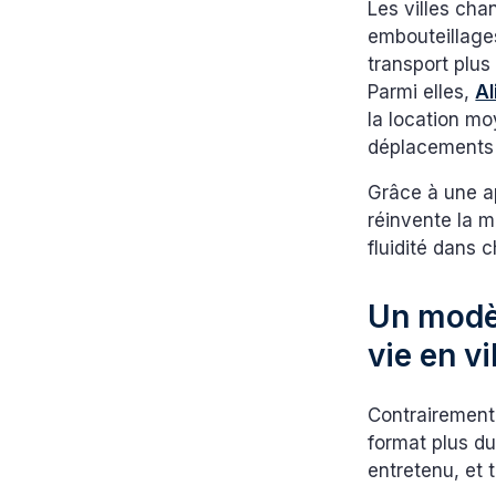
Les villes cha
embouteillage
transport plus
Parmi elles,
Al
la location m
déplacements 
Grâce à une ap
réinvente la m
fluidité dans c
Un modèl
vie en vi
Contrairement 
format plus dur
entretenu, et t