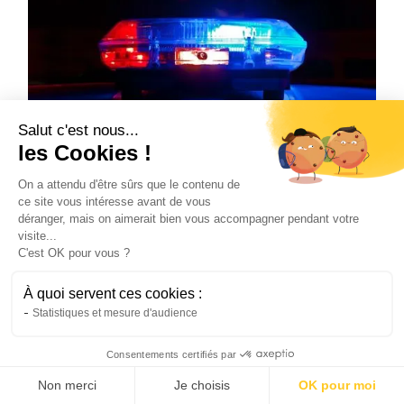
Salut c'est nous...
les Cookies !
Assurance
On a attendu d'être sûrs que le contenu de
ce site vous intéresse avant de vous
Se faire arrêter sans assurance : ce que
déranger, mais on aimerait bien vous accompagner pendant votre
vous devez absolument savoir
visite...
Découvrez les conséquences d’une conduite
C'est OK pour vous ?
sans assurance, les sanctions possibles et nos
conseils pour éviter ce risque. Plus
À quoi servent ces cookies :
Statistiques et mesure d'audience
d'informations dans cet article !
Hugo
29/10/2025
4 min
•
Consentements certifiés par
Non merci
Je choisis
OK pour moi