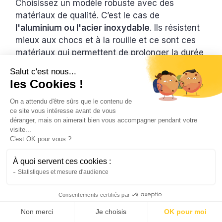
Choisissez un modèle robuste avec des
matériaux de qualité. C’est le cas de
l'aluminium ou l'acier inoxydable
. Ils résistent
mieux aux chocs et à la rouille et ce sont ces
matériaux qui permettent de prolonger la durée
de vie de votre trottinette. C’est le cas
Salut c'est nous...
notamment sur des terrains agressifs, comme
les Cookies !
les gravillons ou la boue.
On a attendu d'être sûrs que le contenu de
Enfin,
ne laissez pas votre trottinette
ce site vous intéresse avant de vous
déranger, mais on aimerait bien vous accompagner pendant votre
exposée aux intempéries.
De même, ne roulez
visite...
pas des surfaces trop abrasives. Cela peut
C'est OK pour vous ?
endommager les pièces sensibles. Vous
comptez assurer la durabilité de votre
À quoi servent ces cookies :
trottinette tout terrain ? Un entretien préventif
Statistiques et mesure d'audience
régulier est la clé.
Consentements certifiés par
En résumé,
Non merci
Je choisis
OK pour moi