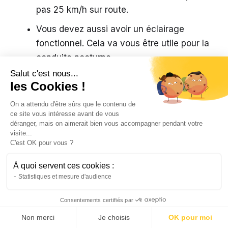
pas 25 km/h sur route.
Vous devez aussi avoir un éclairage
fonctionnel. Cela va vous être utile pour la
conduite nocturne.
Salut c'est nous...
les Cookies !
Quels sont les avantages et
On a attendu d'être sûrs que le contenu de
les inconvénients des
ce site vous intéresse avant de vous
déranger, mais on aimerait bien vous accompagner pendant votre
gyropodes ?
visite...
C'est OK pour vous ?
À quoi servent ces cookies :
Statistiques et mesure d'audience
Consentements certifiés par
Non merci
Je choisis
OK pour moi