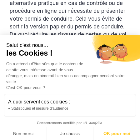
alternative pratique en cas de contrôle ou de
procédure en ligne qui nécessite de présenter
votre permis de conduire. Cela vous évite de
sortir la version papier du permis de conduire.
De quoi réduire les risques de pertes ou de vol.
Il suffit de prendre les bonnes précautions
Salut c'est nous...
pour sécuriser vos données en ligne
et pour
les Cookies !
toujours y accéder en cas de besoin.
On a attendu d'être sûrs que le contenu de
ce site vous intéresse avant de vous
déranger, mais on aimerait bien vous accompagner pendant votre
Assurez votre moto, scooter, vélo ou
visite...
trottinette en moins de 5 minutes
C'est OK pour vous ?
Plus d'informations sur notre page
À quoi servent ces cookies :
d'accueil.
Statistiques et mesure d'audience
Obtenir mon devis gratuit
Consentements certifiés par
En savoir plus
Non merci
Je choisis
OK pour moi