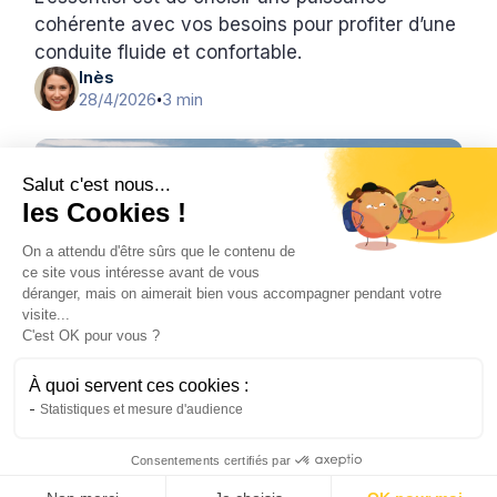
cohérente avec vos besoins pour profiter d’une
conduite fluide et confortable.
Inès
28/4/2026
3 min
•
Salut c'est nous...
les Cookies !
On a attendu d'être sûrs que le contenu de
ce site vous intéresse avant de vous
déranger, mais on aimerait bien vous accompagner pendant votre
visite...
C'est OK pour vous ?
À quoi servent ces cookies :
Scooter
Statistiques et mesure d'audience
Faut-il ou non choisir le scooter électrique
urbain NIU NQi GT ?
Consentements certifiés par
Le NIU NQi GT est un scooter électrique