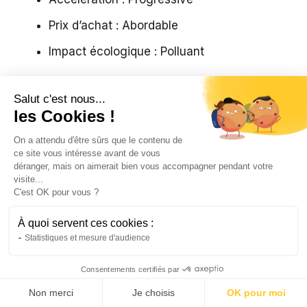
Prix d’achat : Abordable
Impact écologique : Polluant
L’Essence
Salut c'est nous...
les Cookies !
Consommation : Moyenne
On a attendu d'être sûrs que le contenu de
Accélération : Réactive
ce site vous intéresse avant de vous
déranger, mais on aimerait bien vous accompagner pendant votre
Prix d’achat : Moyenne
visite...
C'est OK pour vous ?
Impact écologique : Modéré
À quoi servent ces cookies :
L’Hybride
Statistiques et mesure d'audience
Consentements certifiés par
Consommation : Faible
Non merci
Je choisis
OK pour moi
Accélération : Équilibrée