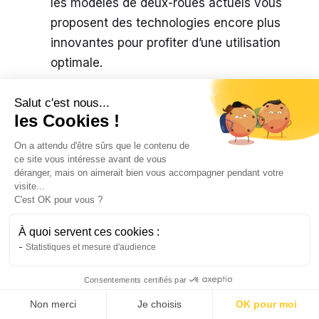
les modèles de deux-roues actuels vous
proposent des technologies encore plus
innovantes pour profiter d’une utilisation
optimale.
Accès facile
: Il faut savoir que les
Salut c'est nous...
scooters électriques ne sont pas soumis
les Cookies !
aux mêmes réglementations que les
On a attendu d'être sûrs que le contenu de
scooters thermiques. À partir de 14 ans,
ce site vous intéresse avant de vous
vous avez la possibilité de conduire un
déranger, mais on aimerait bien vous accompagner pendant votre
visite...
scooter électrique. Mais vous devrez
C'est OK pour vous ?
cependant être titulaire d’un Brevet de
Sécurité Routière ou BSR. Cette
À quoi servent ces cookies :
Statistiques et mesure d'audience
accessibilité permet alors aux adolescents
d’opter pour une option de mobilité
Consentements certifiés par
précoce.
Non merci
Je choisis
OK pour moi
Recharge simple
: La recharge d’un