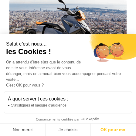
Salut c'est nous...
les Cookies !
On a attendu d'être sûrs que le contenu de
Scooter
ce site vous intéresse avant de vous
déranger, mais on aimerait bien vous accompagner pendant votre
Est-ce vraiment économique de rouler
visite...
avec un scooter électrique ?
C'est OK pour vous ?
Le scooter électrique est une solution
économique sur le long terme. Malgré un prix
À quoi servent ces cookies :
d’achat plus élevé, il permet de réaliser
Statistiques et mesure d'audience
d’importantes économies sur le carburant et
Consentements certifiés par
l’entretien. Avec des coûts d’utilisation très
faibles, il s’impose comme l’un des moyens de
Non merci
Je choisis
OK pour moi
transport les plus rentables pour les trajets