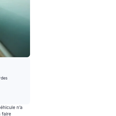
rdes
éhicule n’a
 faire