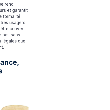
se rend
urs et garantit
e formalité
autres usagers
 être couvert
nc pas sans
ns légales que
nt.
rance,
es