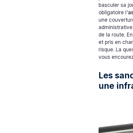
basculer sa jo
obligatoire l'
a
une couverture
administrative
de la route. E
et pris en cha
risque. La que
vous encourez
Les sanc
une inf