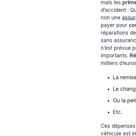
mais les
prim
d’accident : Q
non une
assur
payer pour
co
réparations d
sans assurance
n’est prévue 
importants.
Ré
milliers d’eur
La remise
Le chang
Ou la pei
Etc.
Ces dépenses 
véhicule est i