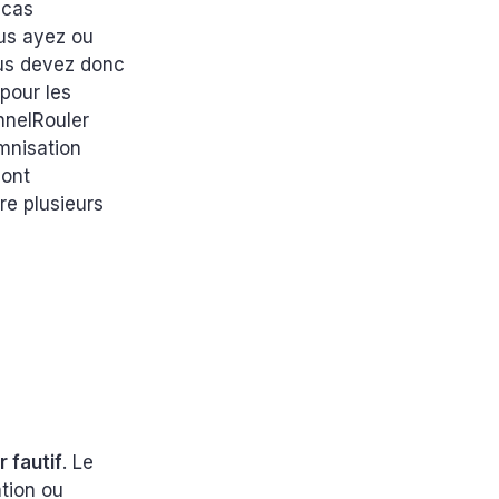
 cas
us ayez ou
ous devez donc
 pour les
nnelRouler
mnisation
sont
re plusieurs
 fautif
. Le
ation ou