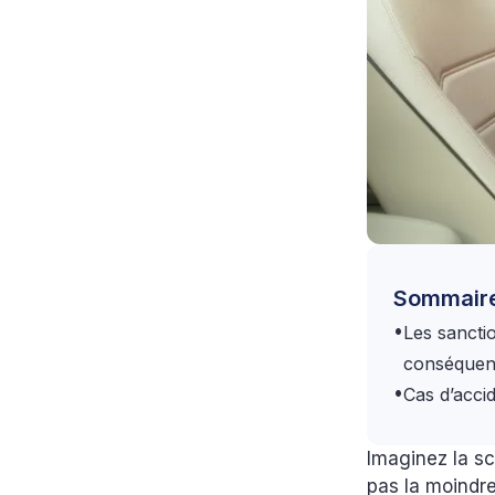
Sommair
•
Les sancti
conséque
•
Cas d’acci
Imaginez la sc
pas la moindr