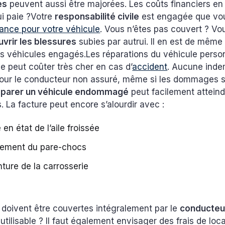
es
peuvent aussi être majorées. Les coûts financiers en
ui paie ?Votre
responsabilité civile
est engagée que vo
ance pour votre véhicule
. Vous n’êtes pas couvert ? V
uvrir les blessures
subies par autrui. Il en est de même
es véhicules engagés.Les réparations du véhicule perso
 peut coûter très cher en cas d’
accident
. Aucune inde
pour le conducteur non assuré, même si les dommages 
parer un véhicule endommagé
peut facilement atteind
os. La facture peut encore s’alourdir avec :
 en état de l’aile froissée
ement du pare-chocs
nture de la carrosserie
doivent être couvertes intégralement par le
conducteur
nutilisable ? Il faut également envisager des frais de loc