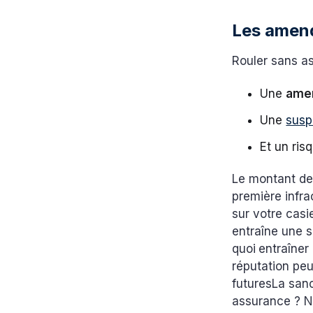
Les amend
Rouler sans a
Une
amen
Une
susp
Et un ris
Le montant de 
première infra
sur votre casi
entraîne une s
quoi
entraîner 
réputation pe
futuresLa san
assurance ? N