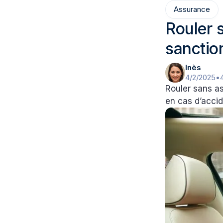
Assurance
Rouler 
sanctio
Inès
4/2/2025
•
Rouler sans as
en cas d’acci