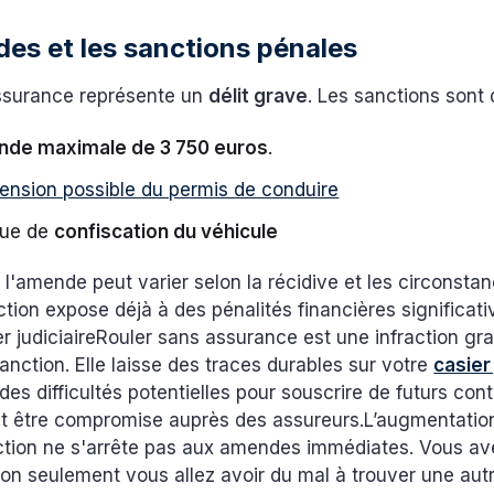
es et les sanctions pénales
ssurance représente un
délit grave
. Les sanctions sont 
de maximale de 3 750 euros
.
ension possible du permis de conduire
que de
confiscation du véhicule
l'amende peut varier selon la récidive et les circonstan
ction expose déjà à des pénalités financières significati
er judiciaireRouler sans assurance est une infraction gr
anction. Elle laisse des traces durables sur votre
casier 
des difficultés potentielles pour souscrire de futurs con
ut être compromise auprès des assureurs.L’augmentatio
ction ne s'arrête pas aux amendes immédiates. Vous av
on seulement vous allez avoir du mal à trouver une aut