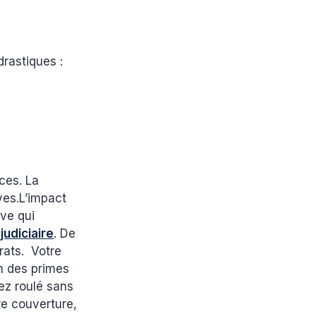
drastiques :
ces. La
ves.L’impact
ave qui
judiciaire
. De
trats. Votre
n des primes
ez roulé sans
re couverture,