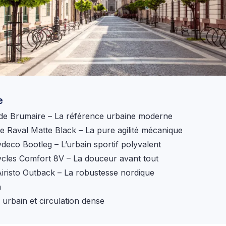
e
o de Brumaire – La référence urbaine moderne
xie Raval Matte Black – La pure agilité mécanique
Zydeco Bootleg – L’urbain sportif polyvalent
ycles Comfort 8V – La douceur avant tout
Airisto Outback – La robustesse nordique
n
 urbain et circulation dense