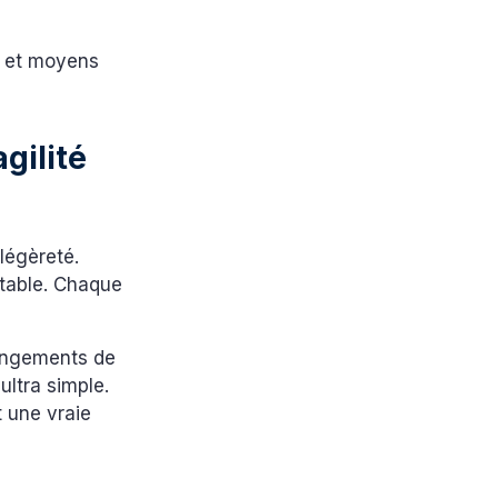
ts et moyens
gilité
 légèreté.
utable. Chaque
hangements de
ultra simple.
t une vraie