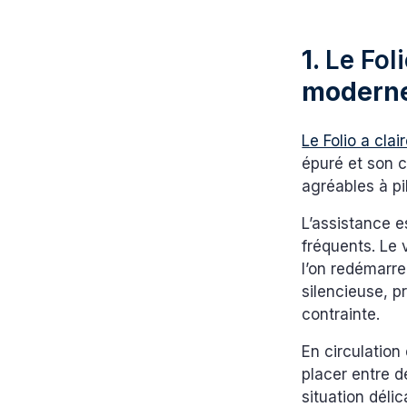
1.
Le Fol
modern
Le Folio a cla
épuré et son c
agréables à pil
L’assistance e
fréquents. Le
l’on redémarre
silencieuse, p
contrainte.
En circulation 
placer entre d
situation déli