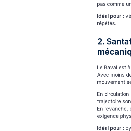
pas comme un
Idéal pour
: vé
répétés.
2.
Santaf
mécani
Le Raval est à
Avec moins de 
mouvement se 
En circulatio
trajectoire so
En revanche, c
exigence phy
Idéal pour
: cy