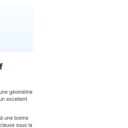
f
r une géométrie
un excellent
e à une bonne
cieuse sous la