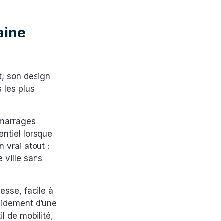
aine
, son design
 les plus
émarrages
ntiel lorsque
n vrai atout :
e ville sans
tesse, facile à
apidement d’une
l de mobilité,