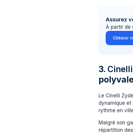
Assurez v
À partir de
Obtenir m
3.
Cinell
polyval
Le Cinelli Zyd
dynamique et 
rythme en ville
Malgré son gab
répartition d