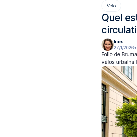
Vélo
Quel est
circulat
Inès
27/1/2026
•
Folio de Bruma
vélos urbains 