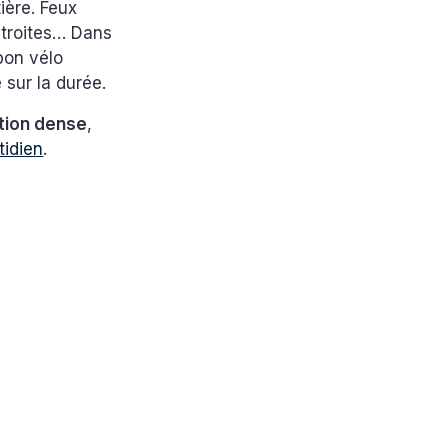
ière. Feux
 étroites… Dans
 bon vélo
e sur la durée.
ation dense
,
tidien
.