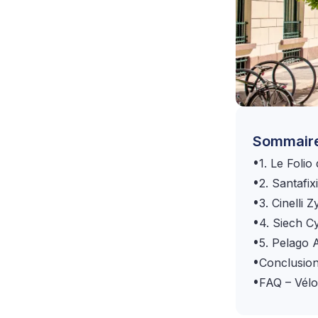
Sommair
•
1. Le Foli
•
2. Santafi
•
3. Cinelli 
•
4. Siech C
•
5. Pelago 
•
Conclusio
•
FAQ – Vélo