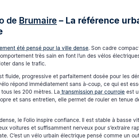
io de
Brumaire
– La référence urb
e
irement été pensé pour la ville dense
. Son cadre compact
omportement très sain en font l’un des vélos électriques
oter dans le trafic.
st fluide, progressive et parfaitement dosée pour les d
 vélo répond immédiatement sans à-coup, ce qui est esse
 tous les 200 mètres. La
transmission par courroie
est u
ropre et sans entretien, elle permet de rouler en tenue d
dense, le Folio inspire confiance. Il est stable à basse vi
eux voitures et suffisamment nerveux pour s’extraire r
cate. C’est un vélo urbain électrique pensé comme un outi