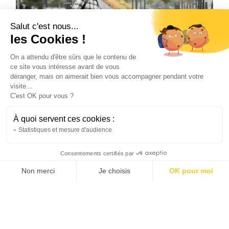
Salut c'est nous...
les Cookies !
On a attendu d'être sûrs que le contenu de
ce site vous intéresse avant de vous
déranger, mais on aimerait bien vous accompagner pendant votre
visite...
C'est OK pour vous ?
Vélo
L’avenir de la mobilité urbaine grâce au
À quoi servent ces cookies :
vélo électrique
Statistiques et mesure d'audience
Le vélo de ville électrique transforme les
déplacements urbains. Découvrez pourquoi il
Consentements certifiés par
s'impose comme la solution de mobilité de
Non merci
Je choisis
OK pour moi
demain.
Natis
AXEPTIO CONSENT
Plateforme de Gestion du Consentement : Personnalis
22/6/2026
4 min
•
Notre plateforme vous permet d'adapter et de gérer vo