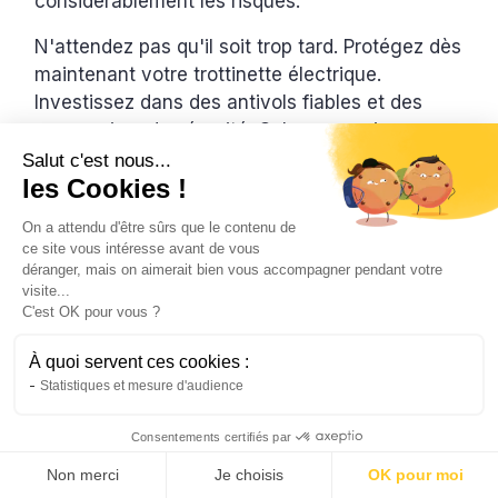
considérablement les risques.
N'attendez pas qu'il soit trop tard. Protégez dès
maintenant votre trottinette électrique.
Investissez dans des antivols fiables et des
accessoires de sécurité. Cela va aussi vous
faciliter aussi l’organisation de vos
Salut c'est nous...
les Cookies !
déplacements quotidiens.
On a attendu d'être sûrs que le contenu de
ce site vous intéresse avant de vous
Assurez votre deux-roues en 3
déranger, mais on aimerait bien vous accompagner pendant votre
minutes
visite...
C'est OK pour vous ?
À partir de seulement 2,90€ /mois.
À quoi servent ces cookies :
Obtenir mon devis gratuit
Statistiques et mesure d'audience
En savoir plus
Consentements certifiés par
Non merci
Je choisis
OK pour moi