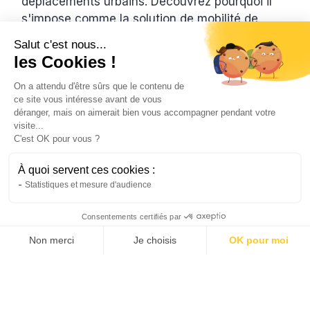
déplacements urbains. Découvrez pourquoi il
s'impose comme la solution de mobilité de
demain.
Salut c'est nous...
Natis
les Cookies !
22/6/2026
4 min
•
On a attendu d'être sûrs que le contenu de
ce site vous intéresse avant de vous
déranger, mais on aimerait bien vous accompagner pendant votre
visite...
C'est OK pour vous ?
À quoi servent ces cookies :
Statistiques et mesure d'audience
Consentements certifiés par
Non merci
Je choisis
OK pour moi
Vélo
AXEPTIO CONSENT
Plateforme de Gestion du Consentement : Personnalis
Le vélo de ville électrique peut-il
Notre plateforme vous permet d'adapter et de gérer vo
remplacer votre voiture ?
Découvrez pourquoi de plus en plus de